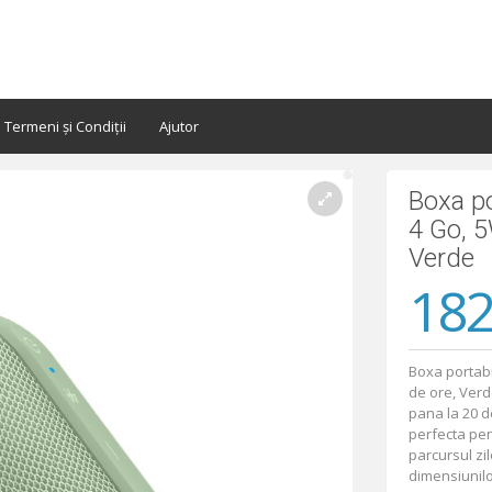
Termeni și Condiții
Ajutor
Boxa po
4 Go, 5
Verde
182
Boxa portabi
de ore, Verd
pana la 20 d
perfecta pent
parcursul zi
dimensiunilo