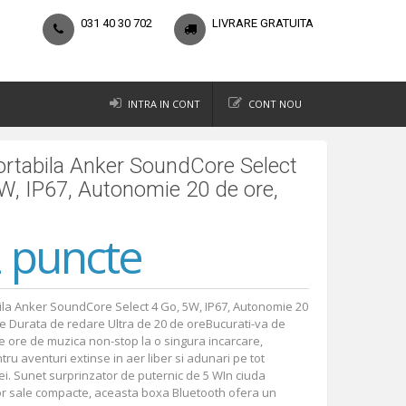
031 40 30 702
LIVRARE GRATUITA
INTRA IN CONT
CONT NOU
rtabila Anker SoundCore Select
W, IP67, Autonomie 20 de ore,
 puncte
la Anker SoundCore Select 4 Go, 5W, IP67, Autonomie 20
e Durata de redare Ultra de 20 de oreBucurati-va de
e ore de muzica non-stop la o singura incarcare,
ru aventuri extinse in aer liber si adunari pe tot
lei. Sunet surprinzator de puternic de 5 WIn ciuda
r sale compacte, aceasta boxa Bluetooth ofera un