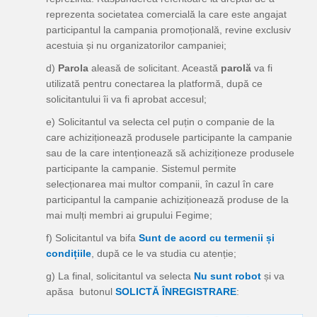
reprezenta societatea comercială la care este angajat
participantul la campania promoțională, revine exclusiv
acestuia și nu organizatorilor campaniei;
d)
Parola
aleasă de solicitant. Această
parolă
va fi
utilizată pentru conectarea la platformă, după ce
solicitantului îi va fi aprobat accesul;
e) Solicitantul va selecta cel puțin o companie de la
care achiziționează produsele participante la campanie
sau de la care intenționează să achiziționeze produsele
participante la campanie. Sistemul permite
selecționarea mai multor companii, în cazul în care
participantul la campanie achiziționează produse de la
mai mulți membri ai grupului Fegime;
f) Solicitantul va bifa
Sunt de acord cu termenii și
condițiile
, după ce le va studia cu atenție;
g) La final, solicitantul va selecta
Nu sunt robot
și va
apăsa butonul
SOLICTĂ ÎNREGISTRARE
: