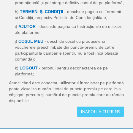
promoțională și pot șterge definitiv contul de pe platformă;
h)
TERMENI ȘI CONDIȚII
- deschide pagina cu Termenii
și Condiții, respectiv Politicile de Confidențialitate;
i)
AJUTOR
- deschide pagina cu Instrucțiunile de utilizare
ale platformei;
j)
COȘUL MEU
- deschide coșul cu produsele și
voucherele preschimbate din puncte-premiu de către
participantul la campanie (pentru nu a fost încă plasată
comanda);
k)
LOGOUT
- butonul pentru deconectarea de pe
platformă;
Atunci când este conectat, utilizatorul înregistrat pe platformă
poate vizualiza numărul total de puncte-premiu pe care le-a
câștigat, precum și numărul de puncte-premiu care au rămas
disponibile.
ÎNAPOI LA CUPRINS