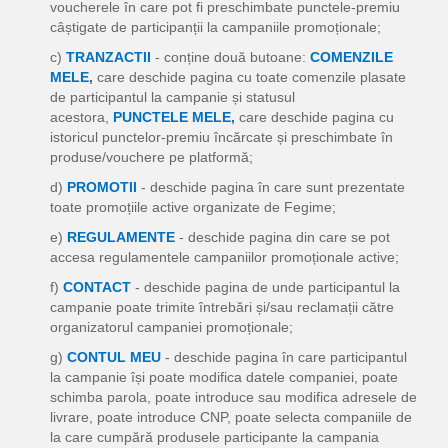
voucherele în care pot fi preschimbate punctele-premiu
câștigate de participanții la campaniile promoționale;
c)
TRANZACTII
- conține două butoane:
COMENZILE
MELE,
care deschide pagina cu toate comenzile plasate
de participantul la campanie și statusul
acestora,
PUNCTELE MELE,
care deschide pagina cu
istoricul punctelor-premiu încărcate și preschimbate în
produse/vouchere pe platformă;
d)
PROMOTII
- deschide pagina în care sunt prezentate
toate promoțiile active organizate de Fegime;
e)
REGULAMENTE
- deschide pagina din care se pot
accesa regulamentele campaniilor promoționale active;
f)
CONTACT
- deschide pagina de unde participantul la
campanie poate trimite întrebări și/sau reclamații către
organizatorul campaniei promoționale;
g)
CONTUL MEU
- deschide pagina în care participantul
la campanie își poate modifica datele companiei, poate
schimba parola, poate introduce sau modifica adresele de
livrare, poate introduce CNP, poate selecta companiile de
la care cumpără produsele participante la campania