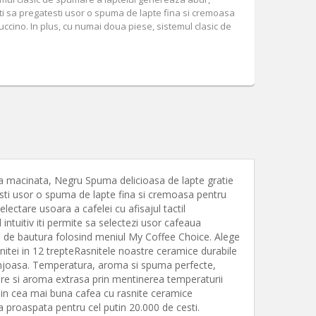
i sa pregatesti usor o spuma de lapte fina si cremoasa
ccino. In plus, cu numai doua piese, sistemul clasic de
ea macinata, Negru Spuma delicioasa de lapte gratie
esti usor o spuma de lapte fina si cremoasa pentru
ectare usoara a cafelei cu afisajul tactil
 intuitiv iti permite sa selectezi usor cafeaua
ea de bautura folosind meniul My Coffee Choice. Alege
asnitei in 12 trepteRasnitele noastre ceramice durabile
grunjoasa. Temperatura, aroma si spuma perfecte,
are si aroma extrasa prin mentinerea temperaturii
i din cea mai buna cafea cu rasnite ceramice
 proaspata pentru cel putin 20.000 de cesti.