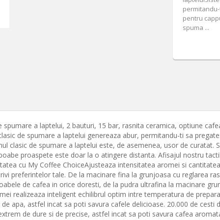
permitandu-t
pentru cappu
spuma ...
spumare a laptelui, 2 bauturi, 15 bar, rasnita ceramica, optiune caf
 clasic de spumare a laptelui genereaza abur, permitandu-ti sa pregat
ul clasic de spumare a laptelui este, de asemenea, usor de curatat. Sel
n boabe proaspete este doar la o atingere distanta. Afisajul nostru tactil
titatea cu My Coffee ChoiceAjusteaza intensitatea aromei si cantitat
otrivi preferintelor tale. De la macinare fina la grunjoasa cu reglarea r
boabele de cafea in orice doresti, de la pudra ultrafina la macinare 
i realizeaza inteligent echilibrul optim intre temperatura de prepar
ul de apa, astfel incat sa poti savura cafele delicioase. 20.000 de cest
xtrem de dure si de precise, astfel incat sa poti savura cafea aromata