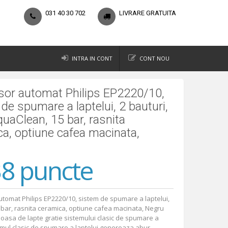
031 40 30 702
LIVRARE GRATUITA
INTRA IN CONT
CONT NOU
sor automat Philips EP2220/10,
de spumare a laptelui, 2 bauturi,
AquaClean, 15 bar, rasnita
a, optiune cafea macinata,
8 puncte
tomat Philips EP2220/10, sistem de spumare a laptelui,
5 bar, rasnita ceramica, optiune cafea macinata, Negru
oasa de lapte gratie sistemului clasic de spumare a
emul clasic de spumare a laptelui genereaza abur,