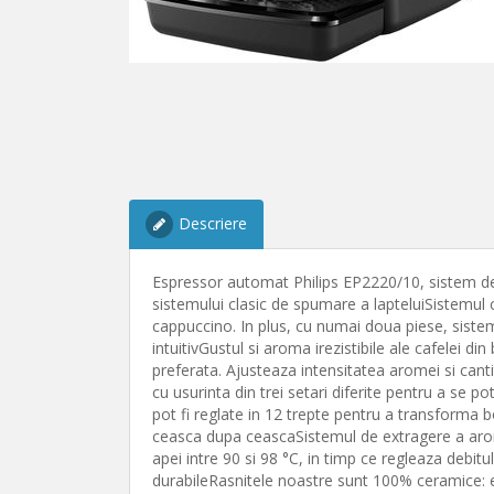
Descriere
Espressor automat Philips EP2220/10, sistem de 
sistemului clasic de spumare a lapteluiSistemul
cappuccino. In plus, cu numai doua piese, sistem
intuitivGustul si aroma irezistibile ale cafelei di
preferata. Ajusteaza intensitatea aromei si can
cu usurinta din trei setari diferite pentru a se p
pot fi reglate in 12 trepte pentru a transforma 
ceasca dupa ceascaSistemul de extragere a arome
apei intre 90 si 98 °C, in timp ce regleaza debit
durabileRasnitele noastre sunt 100% ceramice: e