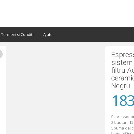
Termeni și Condiții
Ajutor
Espres
sistem 
filtru 
ceramic
Negru
183
Espressor au
2 bauturi, 1
Spuma delici
lapteluiSist