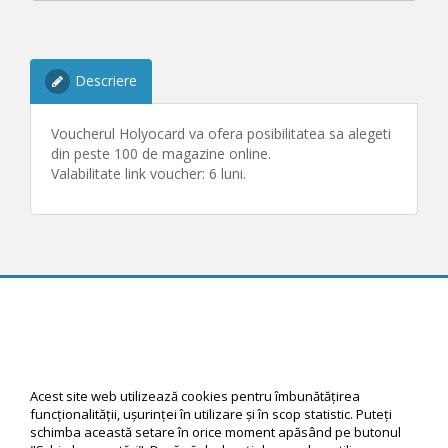
Descriere
Voucherul Holyocard va ofera posibilitatea sa alegeti
din peste 100 de magazine online.
Valabilitate link voucher: 6 luni.
© 2026 Rewardiful software by Create Direct, All Rights Reserved
Acest site web utilizează cookies pentru îmbunătăţirea
funcţionalităţii, uşurinţei în utilizare şi în scop statistic. Puteţi
schimba această setare în orice moment apăsând pe butonul