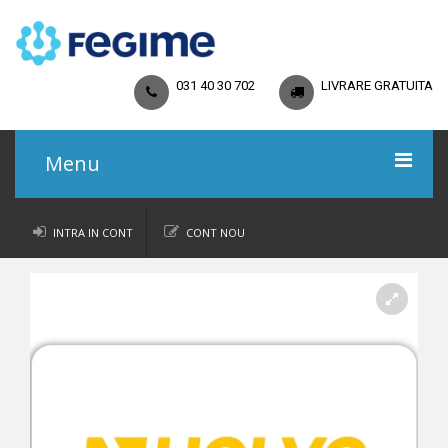
031 40 30 702
LIVRARE GRATUITA
Menu
Acasa
INTRA IN CONT
CONT NOU
Catalog
Promoții
Regulamente
Termeni și Condiții