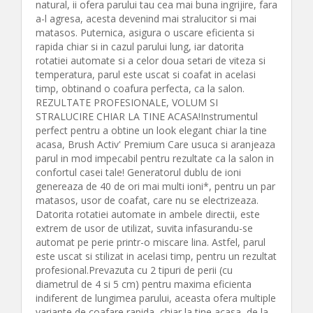
natural, ii ofera parului tau cea mai buna ingrijire, fara
a-l agresa, acesta devenind mai stralucitor si mai
matasos. Puternica, asigura o uscare eficienta si
rapida chiar si in cazul parului lung, iar datorita
rotatiei automate si a celor doua setari de viteza si
temperatura, parul este uscat si coafat in acelasi
timp, obtinand o coafura perfecta, ca la salon.
REZULTATE PROFESIONALE, VOLUM SI
STRALUCIRE CHIAR LA TINE ACASA!Instrumentul
perfect pentru a obtine un look elegant chiar la tine
acasa, Brush Activ' Premium Care usuca si aranjeaza
parul in mod impecabil pentru rezultate ca la salon in
confortul casei tale! Generatorul dublu de ioni
genereaza de 40 de ori mai multi ioni*, pentru un par
matasos, usor de coafat, care nu se electrizeaza.
Datorita rotatiei automate in ambele directii, este
extrem de usor de utilizat, suvita infasurandu-se
automat pe perie printr-o miscare lina. Astfel, parul
este uscat si stilizat in acelasi timp, pentru un rezultat
profesional.Prevazuta cu 2 tipuri de perii (cu
diametrul de 4 si 5 cm) pentru maxima eficienta
indiferent de lungimea parului, aceasta ofera multiple
variante de coafare rapida, chiar la tine acasa, de la