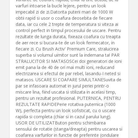
varfuri intoarse la bucle lejere, pentru un look
impecabil zi de zi.Datorita puterii mari de 1000 W
obtii rapid si usor o coafura deosebita de fiecare
data, iar cu cele 2 trepte de temperatura si viteza ai
control perfect in timpul procesului de uscare. Pentru
rezultate de lunga durata, fixeaza coafura cu treapta
de aer rece si bucura-te de un look fermecator, in
fiecare zi. Cu Brush Activ' Premium Care, stralucirea
superba si volumul uimitor sunt la indemana ta! PAR
STRALUCITOR SI MATASOSCei doi generatori de ioni
emit pana la de 40 de ori mai multi ioni, reducand
electrizarea si efectul de par rebel, lasandu-I neted si
matasos. USCARE SI COAFARE SIMULTANESuvita de
par se infasoara automat in jurul periei printr-o
miscare lina, fiind uscata si stilizata in acelasi timp,
pentru un rezultat profesional. PUTERNICA, PENTRU
REZULTATE RAPIDEPerie rotativa puternica (1000
W), perfecta pentru un look sofisticat, cu o uscare
rapida si completa (chiar si in cazul parului lung).
USOR DE UTILIZATButon pentru schimbarea
sensului de rotatie (stanga/dreapta) pentru uscarea si
coafarea varfurilor in functie de preferinte (ondulare