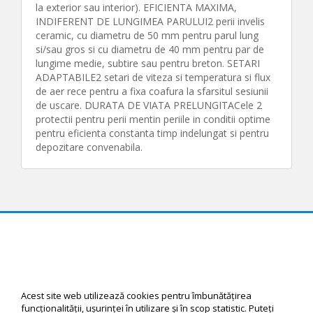
la exterior sau interior). EFICIENTA MAXIMA,
INDIFERENT DE LUNGIMEA PARULUI2 perii invelis
ceramic, cu diametru de 50 mm pentru parul lung
si/sau gros si cu diametru de 40 mm pentru par de
lungime medie, subtire sau pentru breton. SETARI
ADAPTABILE2 setari de viteza si temperatura si flux
de aer rece pentru a fixa coafura la sfarsitul sesiunii
de uscare. DURATA DE VIATA PRELUNGITACele 2
protectii pentru perii mentin periile in conditii optime
pentru eficienta constanta timp indelungat si pentru
depozitare convenabila.
© 2026 Rewardiful software by Create Direct, All Rights Reserved
Acest site web utilizează cookies pentru îmbunătăţirea
funcţionalităţii, uşurinţei în utilizare şi în scop statistic. Puteţi