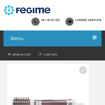
031 40 30 702
LIVRARE GRATUITA
Menu
Acasa
INTRA IN CONT
CONT NOU
Catalog
Promoții
Regulamente
Termeni și Condiții