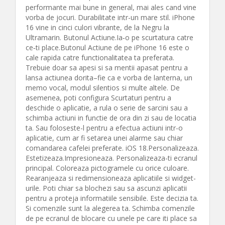
performante mai bune in general, mai ales cand vine
vorba de jocuri. Durabilitate intr-un mare stil. iPhone
16 vine in cinci culori vibrante, de la Negru la
Ultramarin. Butonul Actiune.Ia‑o pe scurtatura catre
ce‑ti place.Butonul Actiune de pe iPhone 16 este o
cale rapida catre functionalitatea ta preferata.
Trebuie doar sa apesi si sa mentii apasat pentru a
lansa actiunea dorita–fie ca e vorba de lanterna, un
memo vocal, modul silentios si multe altele. De
asemenea, poti configura Scurtaturi pentru a
deschide o aplicatie, a rula o serie de sarcini sau a
schimba actiuni in functie de ora din zi sau de locatia
ta. Sau foloseste-l pentru a efectua actiuni intr-o
aplicatie, cum ar fi setarea unei alarme sau chiar
comandarea cafelei preferate. iOS 18.Personalizeaza.
Estetizeaza.Impresioneaza. Personalizeaza-ti ecranul
principal. Coloreaza pictogramele cu orice culoare.
Rearanjeaza si redimensioneaza aplicatiile si widget-
urile. Poti chiar sa blochezi sau sa ascunzi aplicatii
pentru a proteja informatiile sensibile. Este decizia ta.
Si comenzile sunt la alegerea ta. Schimba comenzile
de pe ecranul de blocare cu unele pe care iti place sa