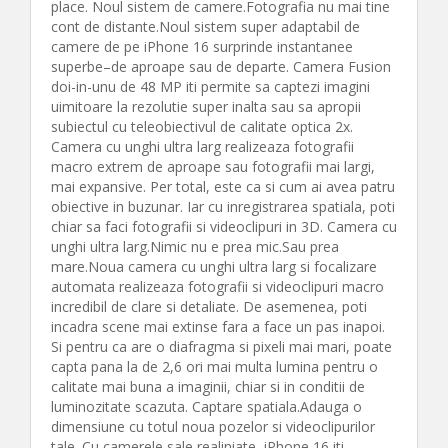
place. Noul sistem de camere.Fotografia nu mai tine
cont de distante.Noul sistem super adaptabil de
camere de pe iPhone 16 surprinde instantanee
superbe–de aproape sau de departe. Camera Fusion
doi-in-unu de 48 MP iti permite sa captezi imagini
uimitoare la rezolutie super inalta sau sa apropii
subiectul cu teleobiectivul de calitate optica 2x.
Camera cu unghi ultra larg realizeaza fotografii
macro extrem de aproape sau fotografii mai largi,
mai expansive. Per total, este ca si cum ai avea patru
obiective in buzunar. Iar cu inregistrarea spatiala, poti
chiar sa faci fotografii si videoclipuri in 3D. Camera cu
unghi ultra larg.Nimic nu e prea mic.Sau prea
mare.Noua camera cu unghi ultra larg si focalizare
automata realizeaza fotografii si videoclipuri macro
incredibil de clare si detaliate. De asemenea, poti
incadra scene mai extinse fara a face un pas inapoi.
Si pentru ca are o diafragma si pixeli mai mari, poate
capta pana la de 2,6 ori mai multa lumina pentru o
calitate mai buna a imaginii, chiar si in conditii de
luminozitate scazuta. Captare spatiala.Adauga o
dimensiune cu totul noua pozelor si videoclipurilor
tale. Cu camerele sale realiniate, iPhone 16 iti