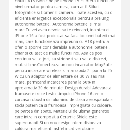
cipului A16 Bionic de pe iPhone 15. Si ofera functii de
nivel urmator pentru camera, cum ar fi Stiluri
fotografice si Comenzi camera. Toate acestea, cu o
eficienta energetica exceptionala pentru a prelungi
autonomia bateriei. Autonomia bateriei si mai
mare.Tu vei avea nevoie sa te reincarci, inaintea ei.
iPhone 16 a fost proiectat sa faca loc unei baterii mai
mari, care functioneaza impreuna cu A18 pentru a
oferi o sporire considerabila a autonomiei bateriei,
chiar si cu atat de multe functii noi. Asa ca poti
continua sa te joci, sa vizionezi sau sa te distrezi,
mult si bine.Conecteaza un nou incarcator MagSafe
pentru incarcare wireless si mai rapida2 - pana la 25
W cu un adaptor de alimentare de 30 W sau mai
mare, permitand incarcarea pana la 50% in
aproximativ 30 de minute. Design durabil.Adevarata
frumusete trece testul timpului.iPhone 16 are o
carcasa robusta din aluminiu de clasa aerospatiala si
sticla puternica si frumoasa, impregnata cu culoare,
pe partea din spate. Materialul de ultima generatie
care intra in compozitia Ceramic Shield este
superdurabil. Si un nou design intern disipeaza
caldura mai eficient, astfel incat vei obtine