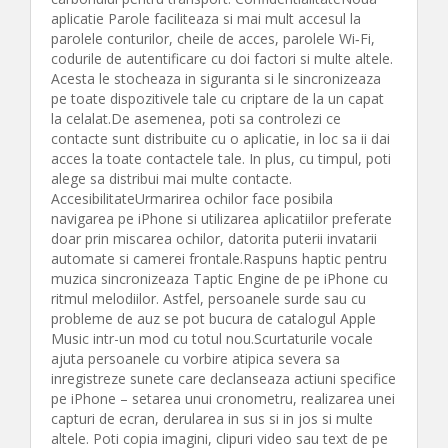
aplicatie Parole faciliteaza si mai mult accesul la
parolele conturilor, cheile de acces, parolele Wi‑Fi,
codurile de autentificare cu doi factori si multe altele.
Acesta le stocheaza in siguranta si le sincronizeaza
pe toate dispozitivele tale cu criptare de la un capat
la celalat.De asemenea, poti sa controlezi ce
contacte sunt distribuite cu o aplicatie, in loc sa ii dai
acces la toate contactele tale. In plus, cu timpul, poti
alege sa distribui mai multe contacte.
AccesibilitateUrmarirea ochilor face posibila
navigarea pe iPhone si utilizarea aplicatiilor preferate
doar prin miscarea ochilor, datorita puterii invatarii
automate si camerei frontale.Raspuns haptic pentru
muzica sincronizeaza Taptic Engine de pe iPhone cu
ritmul melodiilor. Astfel, persoanele surde sau cu
probleme de auz se pot bucura de catalogul Apple
Music intr-un mod cu totul nou.Scurtaturile vocale
ajuta persoanele cu vorbire atipica severa sa
inregistreze sunete care declanseaza actiuni specifice
pe iPhone – setarea unui cronometru, realizarea unei
capturi de ecran, derularea in sus si in jos si multe
altele. Poti copia imagini, clipuri video sau text de pe