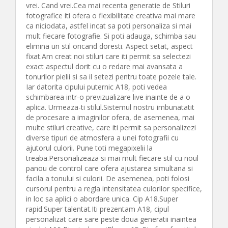
vrei. Cand vrei.Cea mai recenta generatie de Stiluri
fotografice iti ofera o flexibilitate creativa mai mare
ca niciodata, astfel incat sa poti personaliza si mai
mult fiecare fotografie. Si poti adauga, schimba sau
elimina un stil oricand doresti. Aspect setat, aspect
fixat.Am creat noi stiluri care iti permit sa selectezi
exact aspectul dorit cu o redare mai avansata a
tonurilor pielii si sa il setezi pentru toate pozele tale.
Iar datorita cipului puternic A18, poti vedea
schimbarea intr-o previzualizare live inainte de a o
aplica. Urmeaza-ti stilul.Sistemul nostru imbunatatit
de procesare a imaginilor ofera, de asemenea, mai
multe stiluri creative, care iti permit sa personalizezi
diverse tipuri de atmosfera a unei fotografii cu
ajutorul culorii. Pune toti megapixelii la
treaba.Personalizeaza si mai mult fiecare stil cu noul
panou de control care ofera ajustarea simultana si
facila a tonului si culorii. De asemenea, poti folosi
cursorul pentru a regla intensitatea culorilor specifice,
in loc sa aplici o abordare unica. Cip A18.Super
rapid.Super talentat.Iti prezentam A18, cipul
personalizat care sare peste doua generatii inaintea