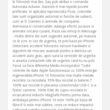
le folosesti mai des. Sau poti atribui o comanda
butonului Actiune. Gaseste-ti mai repede pozele
preferate. In aplicatia reproiectata Poze, colectiile
tale sunt organizate automat in functie de subiect,
cum ar fi: Oameni si animale de companie.
Animeaza-ti conversatiile. Adauga efecte jucause si
animate oricarui cuvant, fraza sau emoji in iMessage
- multe dintre ele sunt sugerate automat, pe masura
ce le scrii. In caz de urgenta, te poti baza pe iPhone.
Detectare accident foloseste senzori hardware si
algoritmi de miscare avansati pentru a detecta un
accident auto grav, apoi suna la serviciile de urgenta
si anunta contactele tale de urgenta cand tu nu poti.
Facut sa faca diferenta.Mediu inconjurator Toate
centrele de date Apple functioneaza cu 100% energie
regenerabila.iPhone 16 foloseste mai multe metale
reciclate ca niciodata: 95% litiu reciclat in baterie.7
100% aur reciclat in placarea conectorului USB-C si a
firelor camerei. 100% folie de cupru reciclata in
incarcatorul inductiv MagSafe.Pentru prima data,
ambalajul pentru iPhone 16 este 100% pe baza de
fibre.8 Si este mai subtire, ceea ce reduce impactul
carbonului pentru transport. ConfidentialitateNoua