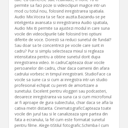
permite sa faci poze si videoclipuri magice intr-un
mod cu totul nou, folosind inregistrarea spatiala.
Audio Mix.Vocea ta se face auzita.Bazandu-se pe
inteligenta avansata si inregistrarea Audio spatiala,
Audio Mix iti permite sa ajustezi modul in care suna
vocile din videoclipurile tale folosind trei optiuni
diferite de voce. Doresti sa reduci sunetul de fundal?
Sau doar sa te concentrezi pe vocile care sunt in
cadru? Pur si simplu selecteaza mixul si regleaza
intensitatea pentru a obtine sunetul dorit dupa
inregistrarea video. In cadruCapteaza doar vocile
persoanelor din cadru, chiar daca oamenii din afara
cadrului vorbesc in timpul inregistrarii. StudioFace ca
vocile sa sune ca si cum ai inregistra intr-un studio
profesional echipat cu pereti de amortizare a
sunetului. Excelent pentru vloggeri sau podcasteri,
deoarece inregistrarea va suna ca si cum microfonul
ar fi aproape de gura subiectului, chiar daca se afla la
cativa metri distanta. CinematograficCapteaza toate
vocile din jurul tau si le canalizeaza spre partea din
fata a ecranului, la fel cum este formatat sunetul
pentru filme. Alege-tiStilul fotografic.Schimba-l cum