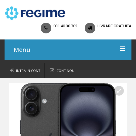
031 40 30 702
LIVRARE GRATUITA
Menu
Acasa
INTRA IN CONT
CONT NOU
Catalog
Promoții
Regulamente
Termeni și Condiții