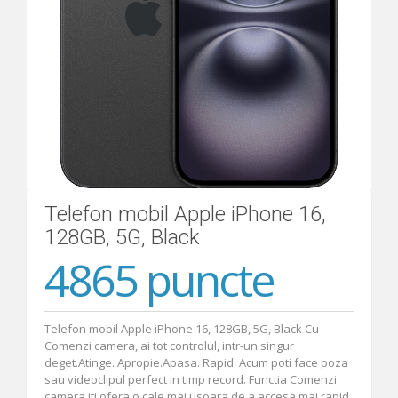
Ajutor
Telefon mobil Apple iPhone 16,
128GB, 5G, Black
4865 puncte
Telefon mobil Apple iPhone 16, 128GB, 5G, Black Cu
Comenzi camera, ai tot controlul, intr-un singur
deget.Atinge. Apropie.Apasa. Rapid. Acum poti face poza
sau videoclipul perfect in timp record. Functia Comenzi
camera iti ofera o cale mai usoara de a accesa mai rapid