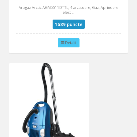
Aragaz Arctic AGM5511DTTL, 4 arzatoare, Gaz, Aprindere
elect ...
1689 puncte
Detalii