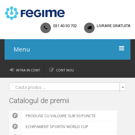
031 40 30 702
LIVRARE GRATUITA
Menu
Acasa
INTRA IN CONT
CONT NOU
Catalog
Cauta produs ...
Promoții
Catalogul de premii
Regulamente
PRODUSE CU VALOARE SUB 50 PUNCTE
Termeni și Condiții
ECHIPAMENT SPORTIV WORLD CUP