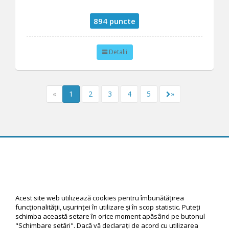
894 puncte
Detalii
«
1
2
3
4
5
»
© 2026 Rewardiful software by Create Direct, All Rights Reserved
Acest site web utilizează cookies pentru îmbunătăţirea
funcţionalităţii, uşurinţei în utilizare şi în scop statistic. Puteţi
schimba această setare în orice moment apăsând pe butonul
"Schimbare setări". Dacă vă declaraţi de acord cu utilizarea