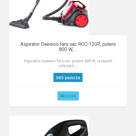
Aspirator Daewoo fara sac RCC-120R, putere
800 W, ...
Aspirator Daewoo fara sac, putere 800 W, recipient
colectare ...
365 puncte
Detalii