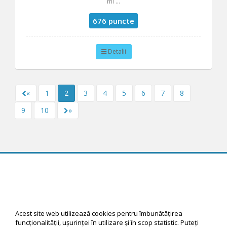
mi ...
676 puncte
Detalii
«
1
2
3
4
5
6
7
8
9
10
»
© 2026 Rewardiful software by Create Direct, All Rights Reserved
Acest site web utilizează cookies pentru îmbunătăţirea
funcţionalităţii, uşurinţei în utilizare şi în scop statistic. Puteţi