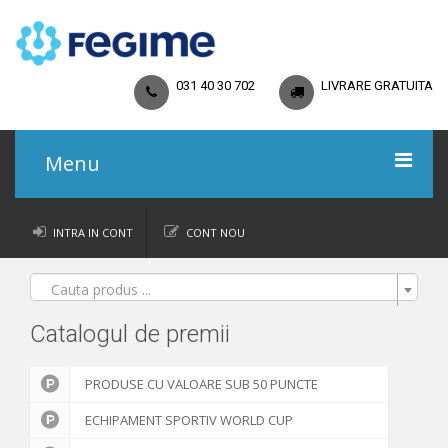
031 40 30 702
LIVRARE GRATUITA
Menu
Acasa
INTRA IN CONT
CONT NOU
Catalog
Cauta produs ...
Promoții
Catalogul de premii
Regulamente
PRODUSE CU VALOARE SUB 50 PUNCTE
Termeni și Condiții
ECHIPAMENT SPORTIV WORLD CUP